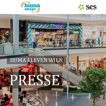
PRESSEAUSSENDUNGEN
MEDIAGALERIE
Fotos
Personen
HUMA ELEVEN WIEN
Center
Gastronomie
PRESSE
Service
Logos
Pressemappe