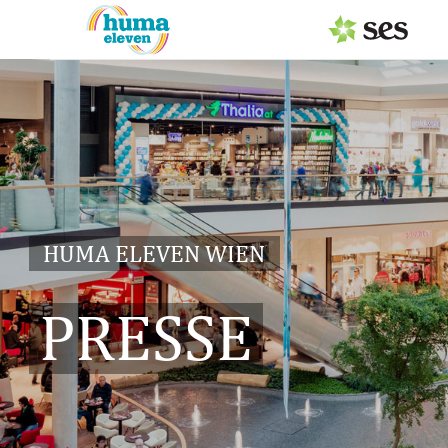
PRESSEAUSSENDUNGEN
MEDIAGALERIE
Fotos
Logos
HUMA ELEVEN WIEN
Pressemappe
PRESSE
PRESSEKONTAKT