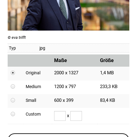
© eva trifft
Typ
jpg
Maße
Größe
2000 x 1327
1,4 MB
Original
1200 x 797
233,3 KB
Medium
600 x 399
83,4 KB
Small
Custom
x