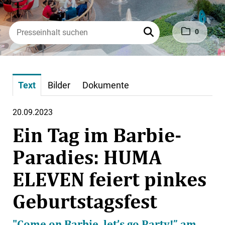
0
Text
Bilder
Dokumente
20.09.2023
Ein Tag im Barbie-
Paradies: HUMA
ELEVEN feiert pinkes
Geburtstagsfest
"Come on Barbie, let’s go Party!” am