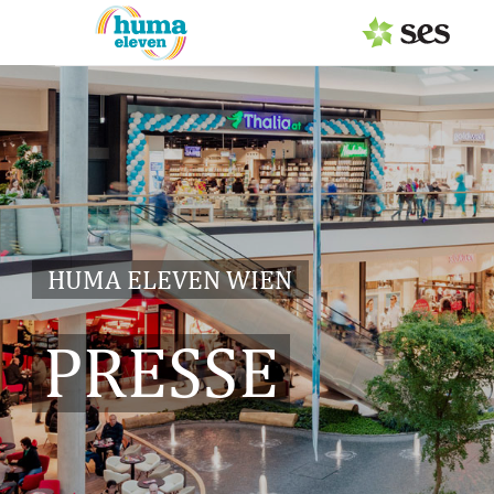
PRESSEAUSSENDUNGEN
Center & Marken
Services
Events
HUMA ELEVEN WIEN
MEDIAGALERIE
PRESSE
PRESSEKONTAKT