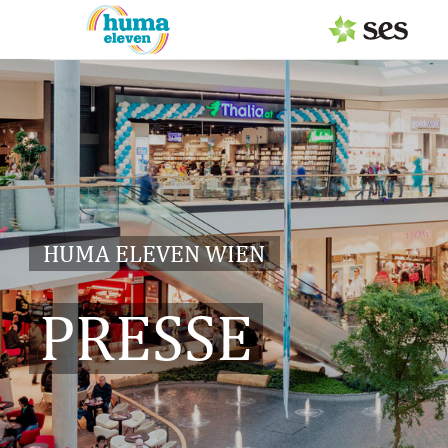
PRESSEAUSSENDUNGEN
Center & Marken
Services
Events
HUMA ELEVEN WIEN
MEDIAGALERIE
PRESSE
PRESSEKONTAKT