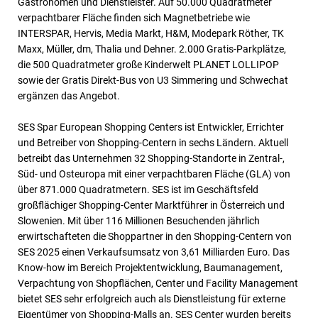
Gastronomen und Dienstleister. Auf 50.000 Quadratmeter
verpachtbarer Fläche finden sich Magnetbetriebe wie
INTERSPAR, Hervis, Media Markt, H&M, Modepark Röther, TK
Maxx, Müller, dm, Thalia und Dehner. 2.000 Gratis-Parkplätze,
die 500 Quadratmeter große Kinderwelt PLANET LOLLIPOP
sowie der Gratis Direkt-Bus von U3 Simmering und Schwechat
ergänzen das Angebot.
SES Spar European Shopping Centers ist Entwickler, Errichter
und Betreiber von Shopping-Centern in sechs Ländern. Aktuell
betreibt das Unternehmen 32 Shopping-Standorte in Zentral-,
Süd- und Osteuropa mit einer verpachtbaren Fläche (GLA) von
über 871.000 Quadratmetern. SES ist im Geschäftsfeld
großflächiger Shopping-Center Marktführer in Österreich und
Slowenien. Mit über 116 Millionen Besuchenden jährlich
erwirtschafteten die Shoppartner in den Shopping-Centern von
SES 2025 einen Verkaufsumsatz von 3,61 Milliarden Euro. Das
Know-how im Bereich Projektentwicklung, Baumanagement,
Verpachtung von Shopflächen, Center und Facility Management
bietet SES sehr erfolgreich auch als Dienstleistung für externe
Eigentümer von Shopping-Malls an. SES Center wurden bereits