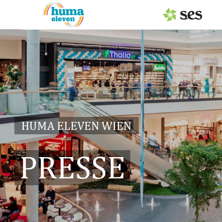
PRESSEAUSSENDUNGEN
Center & Marken
Services
Events
HUMA ELEVEN WIEN
MEDIAGALERIE
PRESSE
PRESSEKONTAKT