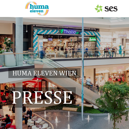
PRESSEAUSSENDUNGEN
Center & Marken
Services
Events
HUMA ELEVEN WIEN
MEDIAGALERIE
PRESSE
PRESSEKONTAKT