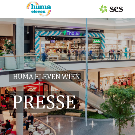
PRESSEAUSSENDUNGEN
Center & Marken
Services
Events
HUMA ELEVEN WIEN
MEDIAGALERIE
PRESSE
PRESSEKONTAKT