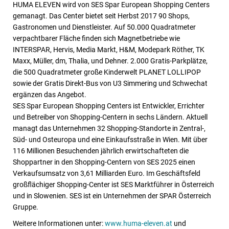
HUMA ELEVEN wird von SES Spar European Shopping Centers
gemanagt. Das Center bietet seit Herbst 2017 90 Shops,
Gastronomen und Dienstleister. Auf 50.000 Quadratmeter
verpachtbarer Fläche finden sich Magnetbetriebe wie
INTERSPAR, Hervis, Media Markt, H&M, Modepark Röther, TK
Maxx, Müller, dm, Thalia, und Dehner. 2.000 Gratis-Parkplätze,
die 500 Quadratmeter große Kinderwelt PLANET LOLLIPOP
sowie der Gratis Direkt-Bus von U3 Simmering und Schwechat
ergänzen das Angebot.
SES Spar European Shopping Centers ist Entwickler, Errichter
und Betreiber von Shopping-Centern in sechs Ländern. Aktuell
managt das Unternehmen 32 Shopping-Standorte in Zentral-,
Süd- und Osteuropa und eine Einkaufsstraße in Wien. Mit über
116 Millionen Besuchenden jährlich erwirtschafteten die
Shoppartner in den Shopping-Centern von SES 2025 einen
Verkaufsumsatz von 3,61 Milliarden Euro. Im Geschäftsfeld
großflächiger Shopping-Center ist SES Marktführer in Österreich
und in Slowenien. SES ist ein Unternehmen der SPAR Österreich
Gruppe.
Weitere Informationen unter:
www.huma-eleven.at
und