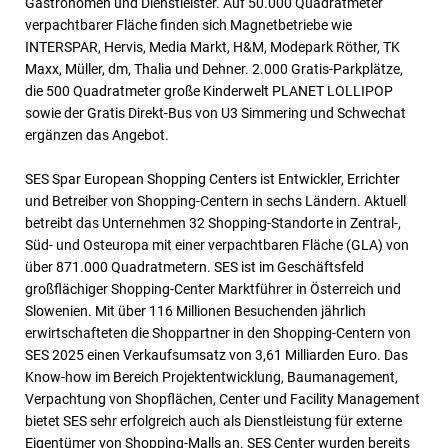
Gastronomen und Dienstleister. Auf 50.000 Quadratmeter
verpachtbarer Fläche finden sich Magnetbetriebe wie
INTERSPAR, Hervis, Media Markt, H&M, Modepark Röther, TK
Maxx, Müller, dm, Thalia und Dehner. 2.000 Gratis-Parkplätze,
die 500 Quadratmeter große Kinderwelt PLANET LOLLIPOP
sowie der Gratis Direkt-Bus von U3 Simmering und Schwechat
ergänzen das Angebot.
SES Spar European Shopping Centers ist Entwickler, Errichter
und Betreiber von Shopping-Centern in sechs Ländern. Aktuell
betreibt das Unternehmen 32 Shopping-Standorte in Zentral-,
Süd- und Osteuropa mit einer verpachtbaren Fläche (GLA) von
über 871.000 Quadratmetern. SES ist im Geschäftsfeld
großflächiger Shopping-Center Marktführer in Österreich und
Slowenien. Mit über 116 Millionen Besuchenden jährlich
erwirtschafteten die Shoppartner in den Shopping-Centern von
SES 2025 einen Verkaufsumsatz von 3,61 Milliarden Euro. Das
Know-how im Bereich Projektentwicklung, Baumanagement,
Verpachtung von Shopflächen, Center und Facility Management
bietet SES sehr erfolgreich auch als Dienstleistung für externe
Eigentümer von Shopping-Malls an. SES Center wurden bereits