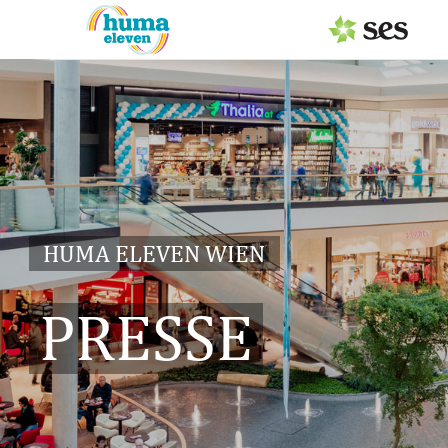
PRESSEAUSSENDUNGEN
Center & Marken
Services
Events
HUMA ELEVEN WIEN
MEDIAGALERIE
PRESSE
PRESSEKONTAKT