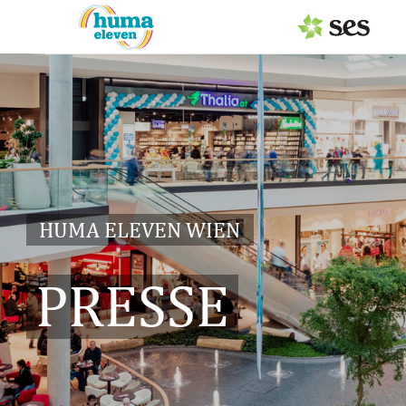
PRESSEAUSSENDUNGEN
Center & Marken
Services
Events
HUMA ELEVEN WIEN
MEDIAGALERIE
PRESSE
PRESSEKONTAKT