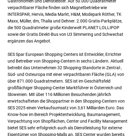
Gastronomen und Dienstleister. Auf 50.000 Quadratmeter
verpachtbarer Fläche finden sich Magnetbetriebe wie
INTERSPAR, Hervis, Media Markt, H&M, Modepark Röther, TK
Maxx, Müller, dm, Thalia und Dehner. 2.000 Gratis-Parkplätze,
die 500 Quadratmeter große Kinderwelt PLANET LOLLIPOP
sowie der Gratis Direkt-Bus von U3 Simmering und Schwechat
ergänzen das Angebot.
SES Spar European Shopping Centers ist Entwickler, Errichter
und Betreiber von Shopping-Centern in sechs Ländern. Aktuell
betreibt das Unternehmen 32 Shopping-Standorte in Zentral-,
Süd- und Osteuropa mit einer verpachtbaren Fläche (GLA) von
über 871.000 Quadratmetern. SES ist im Geschäftsfeld
großflächiger Shopping-Center Marktführer in Österreich und
Slowenien. Mit über 116 Millionen Besuchenden jährlich
erwirtschafteten die Shoppartner in den Shopping-Centern von
SES 2025 einen Verkaufsumsatz von 3,61 Milliarden Euro. Das
Know-how im Bereich Projektentwicklung, Baumanagement,
Verpachtung von Shopflächen, Center und Facility Management
bietet SES sehr erfolgreich auch als Dienstleistung für externe
Eigentümer von Shopping-Malls an. SES Center wurden bereits