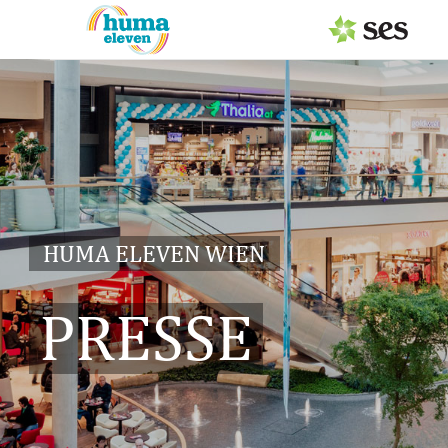
PRESSEAUSSENDUNGEN
Center & Marken
Services
Events
HUMA ELEVEN WIEN
MEDIAGALERIE
PRESSE
PRESSEKONTAKT