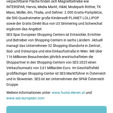
verpachtbarer Fläche finden sich Magnetbetriebe wie
INTERSPAR, Hervis, Media Markt, H&M, Modepark Röther, TK
Maxx, Müller, dm, Thalia, und Dehner. 2.000 Gratis-Parkplätze,
die 500 Quadratmeter große Kinderwelt PLANET LOLLIPOP
sowie der Gratis Direkt-Bus von U3 Simmering und Schwechat
ergänzen das Angebot.
SES Spar European Shopping Centers ist Entwickler, Errichter
und Betreiber von Shopping-Centern in sechs Ländern. Aktuell
managt das Unternehmen 32 Shopping-Standorte in Zentral-,
Süd- und Osteuropa und eine Einkaufsstraße in Wien. Mit über
116 Millionen Besuchenden jährlich erwirtschafteten die
Shoppartner in den Shopping-Centern von SES 2025 einen
Verkaufsumsatz von 3,61 Milliarden Euro. Im Geschäftsfeld
großflächiger Shopping-Center ist SES Marktführer in Österreich
und in Slowenien. SES ist ein Unternehmen der SPAR Österreich
Gruppe.
Weitere Informationen unter:
www.huma-eleven.at
und
www.ses-european.com