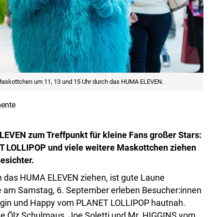
 Maskottchen um 11, 13 und 15 Uhr durch das HUMA ELEVEN.
ente
VEN zum Treffpunkt für kleine Fans großer Stars:
T LOLLIPOP und viele weitere Maskottchen ziehen
esichter.
h das HUMA ELEVEN ziehen, ist gute Laune
de am Samstag, 6. September erleben Besucher:innen
königin und Happy vom PLANET LOLLIPOP hautnah.
e Ölz Schulmaus, Joe Soletti und Mr. HIGGINS vom