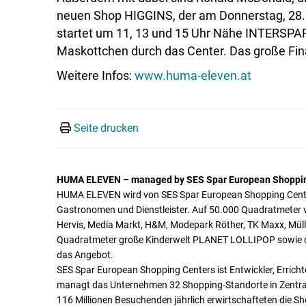
neuen Shop HIGGINS, der am Donnerstag, 28. 
startet um 11, 13 und 15 Uhr Nähe INTERSPAR.
Maskottchen durch das Center. Das große Fina
Weitere Infos:
www.huma-eleven.at
Seite drucken
HUMA ELEVEN – managed by SES Spar European Shoppi
HUMA ELEVEN wird von SES Spar European Shopping Center
Gastronomen und Dienstleister. Auf 50.000 Quadratmeter 
Hervis, Media Markt, H&M, Modepark Röther, TK Maxx, Müller
Quadratmeter große Kinderwelt PLANET LOLLIPOP sowie d
das Angebot.
SES Spar European Shopping Centers ist Entwickler, Erricht
managt das Unternehmen 32 Shopping-Standorte in Zentral-
116 Millionen Besuchenden jährlich erwirtschafteten die S