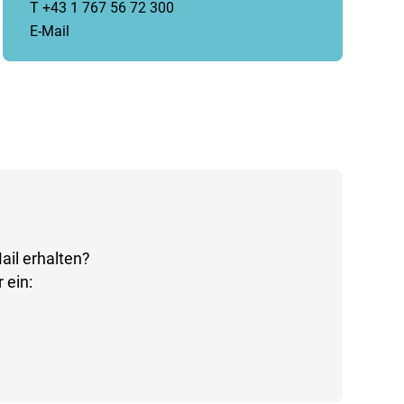
T +43 1 767 56 72 300
E-Mail
ail erhalten?
 ein: