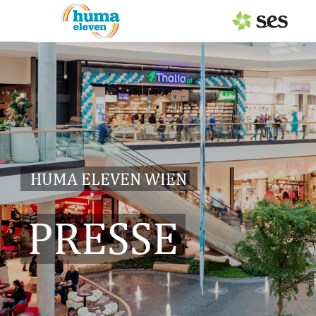
PRESSEAUSSENDUNGEN
Center & Marken
Services
Events
HUMA ELEVEN WIEN
MEDIAGALERIE
PRESSE
PRESSEKONTAKT