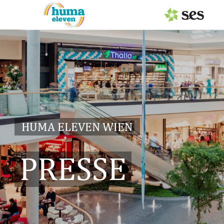
PRESSEAUSSENDUNGEN
Center & Marken
Services
Events
HUMA ELEVEN WIEN
MEDIAGALERIE
PRESSE
PRESSEKONTAKT