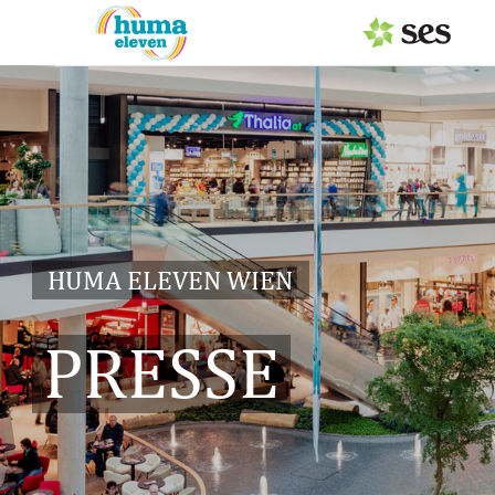
PRESSEAUSSENDUNGEN
Center & Marken
Services
Events
HUMA ELEVEN WIEN
MEDIAGALERIE
PRESSE
PRESSEKONTAKT