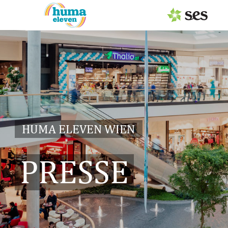
PRESSEAUSSENDUNGEN
Center & Marken
Services
Events
HUMA ELEVEN WIEN
MEDIAGALERIE
PRESSE
PRESSEKONTAKT